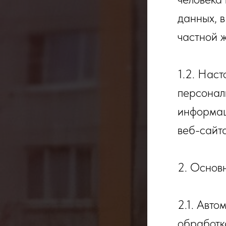
данных, 
частной ж
1.2. Нас
персонал
информац
веб-сайта 
2. Основ
2.1. Авт
обработк