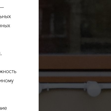
 —
ьных
нных
,
жность
иному
вие