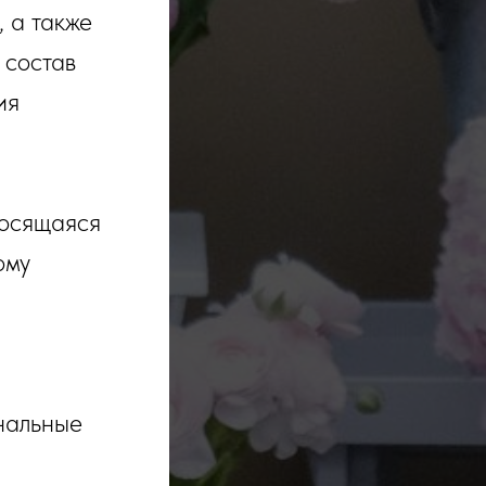
 а также
 состав
ия
носящаяся
ому
нальные