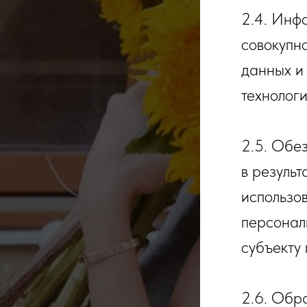
2.4. Инф
совокупн
данных и
технологи
2.5. Обе
в результ
использо
персонал
субъекту
2.6. Обр