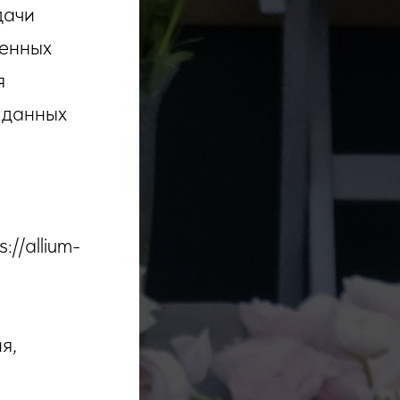
дачи
шенных
я
 данных
//allium-
я,