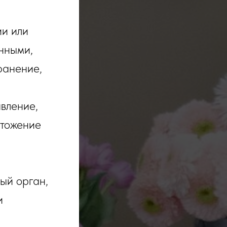
ии или
нными,
ранение,
вление,
чтожение
ый орган,
и