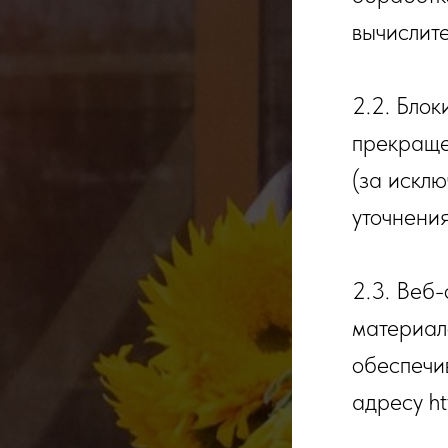
вычислите
2.2. Бло
прекраще
(за искл
уточнени
2.3. Веб
материал
обеспечив
адресу htt