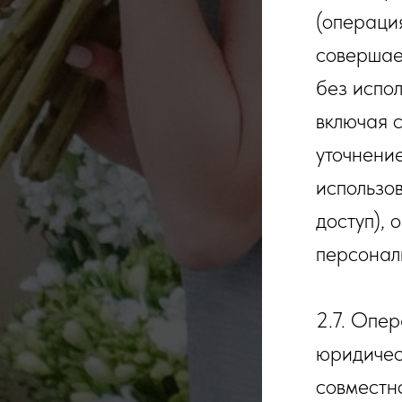
(операция
совершае
без испо
включая с
уточнение
использо
доступ), 
персонал
2.7. Опе
юридичес
совместн