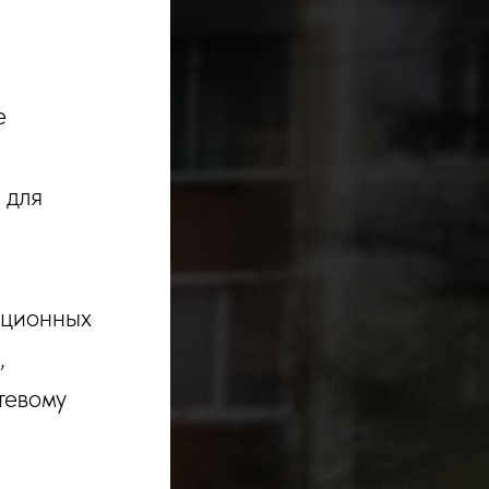
е
 для
ационных
,
тевому