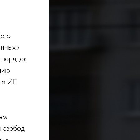
ного
анных»
 порядок
нию
мые ИП
ием
и свобод
ных