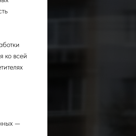
сть
аботки
я ко всей
тителях
анных —