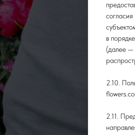
предоста
согласия
субъекто
в порядк
(далее —
распрост
2.10. Пол
flowers.c
2.11. Пр
направле