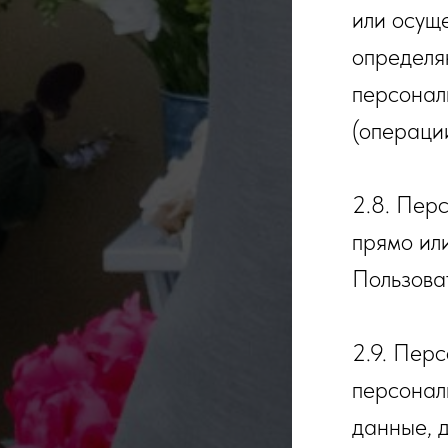
или осущ
определя
персонал
(операци
2.8. Пер
прямо ил
Пользоват
2.9. Пер
персонал
данные, д