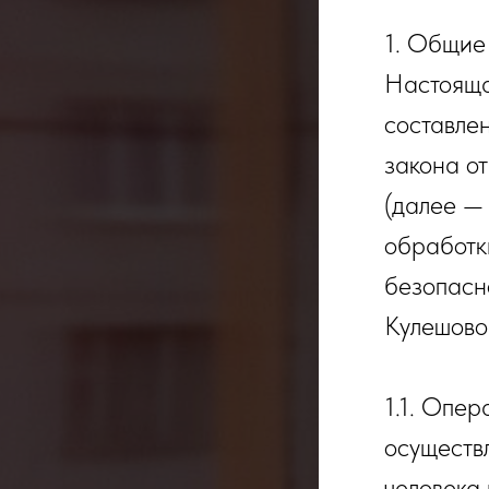
1. Общие
Настояща
составле
закона о
(далее —
обработк
безопасн
Кулешово
1.1. Опе
осуществ
человека