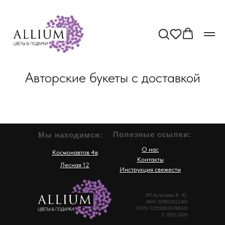
Авторские букеты с доставкой
Полезные ссылки:
Мы находимся:
О нас
Космонавтов 4в
Контакты
Лесная 12
Инструкция свежести
ИП Кулешова В. Ю.
ИНН 503819412461
ОГРН 325508100786343
© 2021-2026