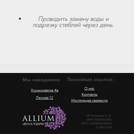
Проводить замену воды и
подрезку стеблей через день.
Полезные ссылки:
Мы находимся:
О нас
Космонавтов 4в
Контакты
Лесная 12
Инструкция свежести
ИП Кулешова В. Ю.
ИНН 503819412461
ОГРН 325508100786343
© 2021-2026