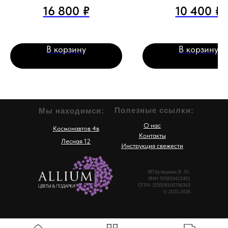
16 800
₽
10 400
₽
В корзину
В корзину
Полезные ссылки:
Мы находимся:
О нас
Космонавтов 4в
Контакты
Лесная 12
Инструкция свежести
ИП Кулешова В. Ю.
ИНН 503819412461
ОГРН 325508100786343
© 2021-2026