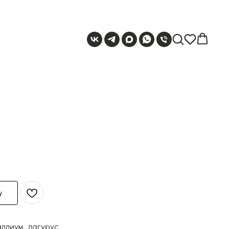
у
аллиум, лагурус