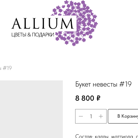
ы #19
Букет невесты #19
8 800
₽
В Корзин
Состав: каллы, маттиола, 