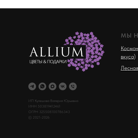
МЫ 
Космон
вкуса)
Лесная
ИП Кулешова Валерия Юрьевна
ИНН 503819412461
ОГРН 325508100786343
© 2021-2026