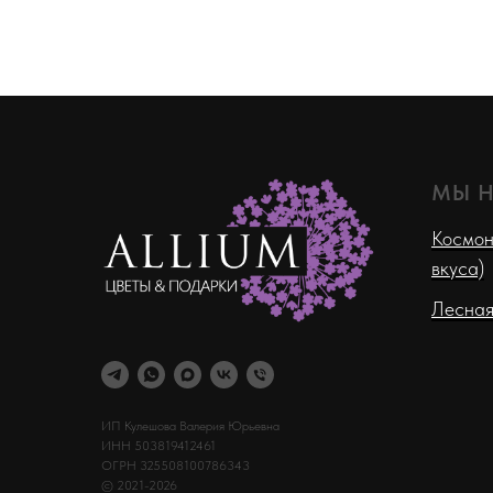
МЫ 
Космон
вкуса)
Лесная
ИП Кулешова Валерия Юрьевна
ИНН 503819412461
ОГРН 325508100786343
© 2021-2026