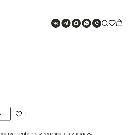
у
диантус, гербера, морозник, оксипеталум,