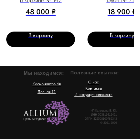
В корзине № 142
Букет № 221
48 000
₽
18 900
₽
В корзину
В корзину
Полезные ссылки:
Мы находимся:
О нас
Космонавтов 4в
Контакты
Лесная 12
Инструкция свежести
ИП Кулешова В. Ю.
ИНН 503819412461
ОГРН 325508100786343
© 2021-2026