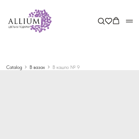
Catalog
В вазах
В кашпо № 9