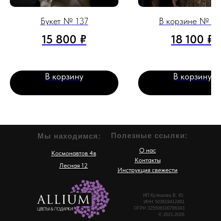
Букет № 137
В корзине № 1
15 800
₽
18 100
₽
В корзину
В корзину
Полезные ссылки:
Мы находимся:
О нас
Космонавтов 4в
Контакты
Лесная 12
Инструкция свежести
ИП Кулешова В. Ю.
ИНН 503819412461
ОГРН 325508100786343
© 2021-2026