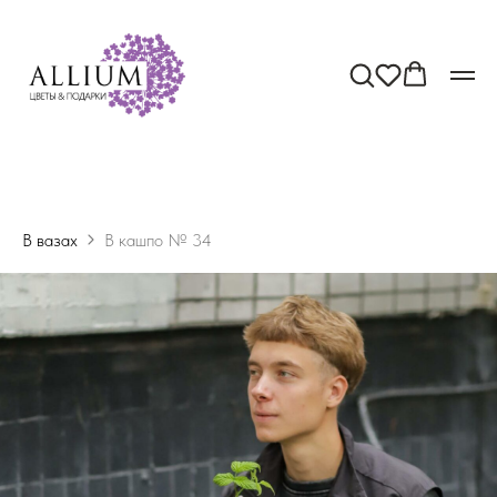
В вазах
В кашпо № 34