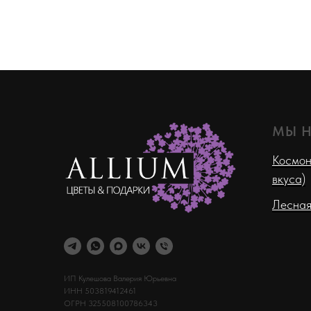
МЫ 
Космон
вкуса)
Лесная
ИП Кулешова Валерия Юрьевна
ИНН 503819412461
ОГРН 325508100786343