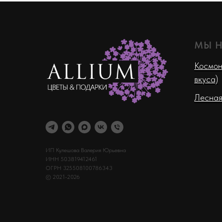
МЫ 
Космон
вкуса)
Лесная
ИП Кулешова Валерия Юрьевна
ИНН 503819412461
ОГРН 325508100786343
© 2021-2026