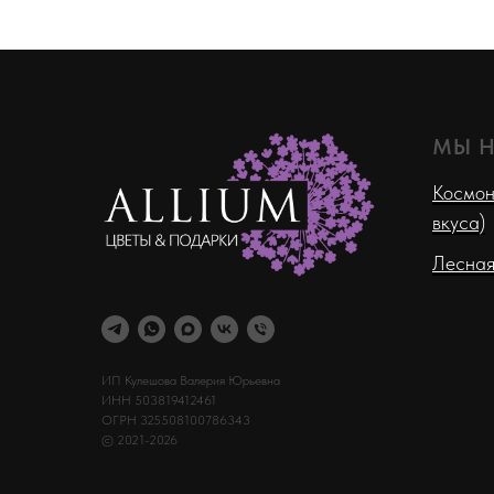
МЫ 
Космон
вкуса)
Лесная
ИП Кулешова Валерия Юрьевна
ИНН 503819412461
ОГРН 325508100786343
© 2021-2026