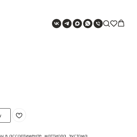
у
ы в ассортименте, маттиола, эустома,