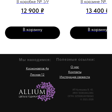
В коробке № 59
В корзине № 1
12 900
₽
13 400
₽
В корзину
В корзину
Полезные ссылки:
Мы находимся:
О нас
Космонавтов 4в
Контакты
Лесная 12
Инструкция свежести
ИП Кулешова В. Ю.
ИНН 503819412461
ОГРН 325508100786343
© 2021-2026