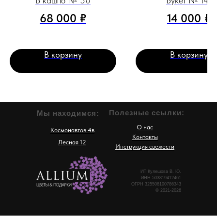
В кашпо № 50
Букет № 141
68 000
₽
14 000
₽
В корзину
В корзину
Полезные ссылки:
Мы находимся:
О нас
Космонавтов 4в
Контакты
Лесная 12
Инструкция свежести
ИП Кулешова В. Ю.
ИНН 503819412461
ОГРН 325508100786343
© 2021-2026