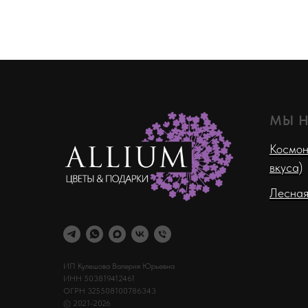
МЫ 
Космон
вкуса)
Лесная
ИП Кулешова Валерия Юрьевна
ИНН 503819412461
ОГРН 325508100786343
© 2021-2026