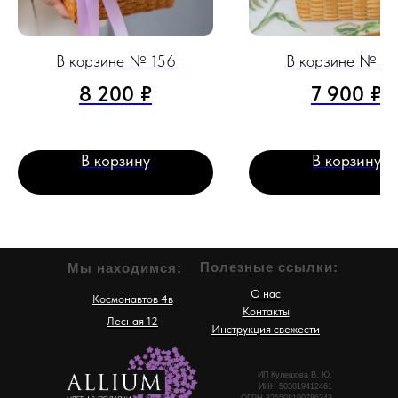
В корзине № 156
В корзине № 1
8 200
₽
7 900
₽
В корзину
В корзину
Полезные ссылки:
Мы находимся:
О нас
Космонавтов 4в
Контакты
Лесная 12
Инструкция свежести
ИП Кулешова В. Ю.
ИНН 503819412461