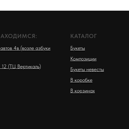
НАХОДИМСЯ:
КАТАЛОГ
автов 4в (возле азбуки
Букеты
Композиции
 12 (ТЦ Вертикаль)
Букеты невесты
В коробке
В корзинах