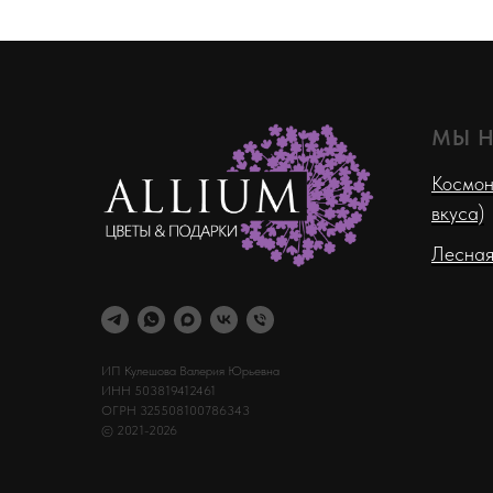
МЫ 
Космон
вкуса)
Лесная
ИП Кулешова Валерия Юрьевна
ИНН 503819412461
ОГРН 325508100786343
© 2021-2026