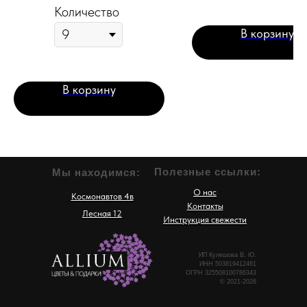
Количество
В корзину
В корзину
Полезные ссылки:
Мы находимся:
О нас
Космонавтов 4в
Контакты
Лесная 12
Инструкция свежести
ИП Кулешова В. Ю.
ИНН 503819412461
ОГРН 325508100786343
© 2021-2026