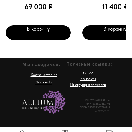
69 000
₽
11 400
₽
В корзину
В корзину
Полезные ссылки:
Мы находимся:
О нас
Космонавтов 4в
Контакты
Лесная 12
Инструкция свежести
ИП Кулешова В. Ю.
ИНН 503819412461
ОГРН 325508100786343
© 2021-2026