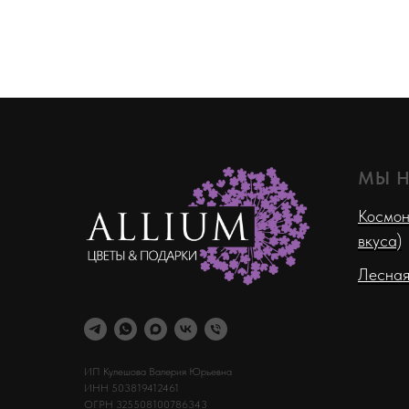
МЫ 
Космон
вкуса)
Лесная
ИП Кулешова Валерия Юрьевна
ИНН 503819412461
ОГРН 325508100786343