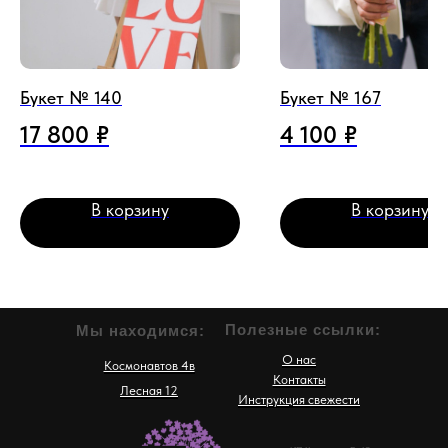
Букет № 140
Букет № 167
17 800
₽
4 100
₽
В корзину
В корзину
Полезные ссылки:
Мы находимся:
О нас
Космонавтов 4в
Контакты
Лесная 12
Инструкция свежести