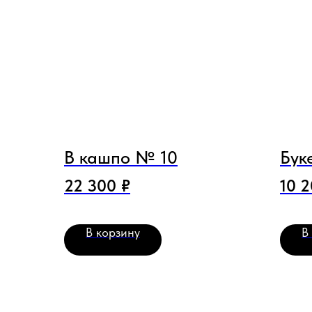
В кашпо № 10
Бук
22 300
₽
10 
В корзину
В