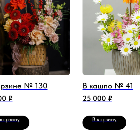
орзине № 130
В кашпо № 41
00
₽
25 000
₽
 корзину
В корзину