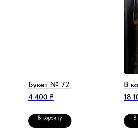
Букет № 72
В к
4 400
₽
18 1
В корзину
В