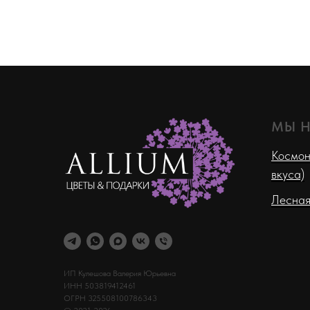
МЫ 
Космон
вкуса)
Лесная
ИП Кулешова Валерия Юрьевна
ИНН 503819412461
ОГРН 325508100786343