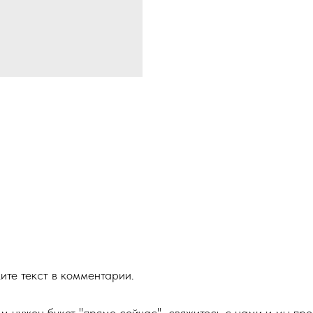
ите текст в комментарии.
м нужен букет "прямо сейчас", свяжитесь с нами и мы пр