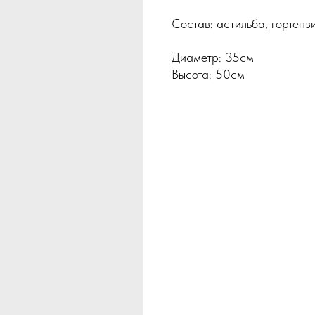
Состав: астильба, гортенз
Диаметр: 35см
Высота: 50см