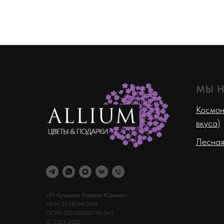
МЫ 
Космон
вкуса)
Лесная
ИП Кулешова Валерия Юрьевна
ИНН 503819412461
ОГРН 325508100786343
© 2021-2026