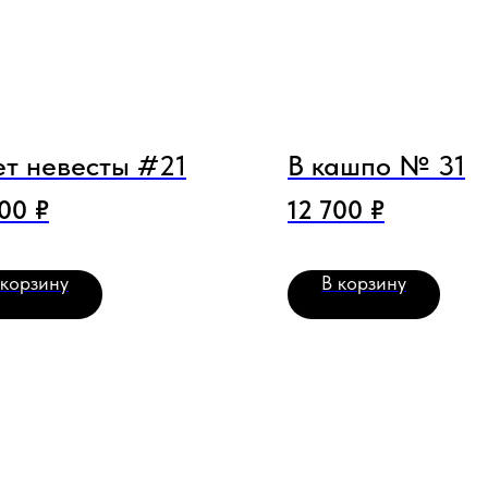
ет невесты #21
В кашпо № 31
500
₽
12 700
₽
 корзину
В корзину