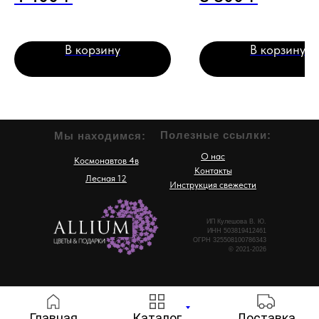
В корзину
В корзину
Полезные ссылки:
Мы находимся:
О нас
Космонавтов 4в
Контакты
Лесная 12
Инструкция свежести
ИП Кулешова В. Ю.
ИНН 503819412461
ОГРН 325508100786343
© 2021-2026
Главная
Каталог
Доставка