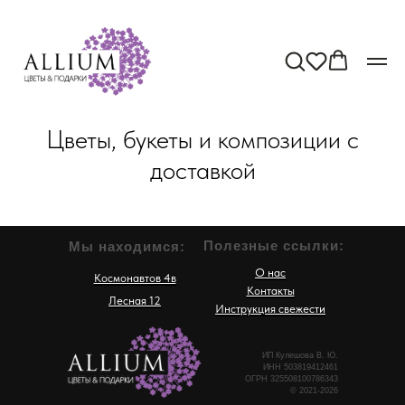
Цветы, букеты и композиции с
доставкой
Полезные ссылки:
Мы находимся:
О нас
Космонавтов 4в
Контакты
Лесная 12
Инструкция свежести
ИП Кулешова В. Ю.
ИНН 503819412461
ОГРН 325508100786343
© 2021-2026