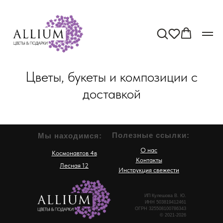
Цветы, букеты и композиции с
доставкой
Полезные ссылки:
Мы находимся:
О нас
Космонавтов 4в
Контакты
Лесная 12
Инструкция свежести
ИП Кулешова В. Ю.
ИНН 503819412461
ОГРН 325508100786343
© 2021-2026