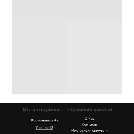
Полезные ссылки:
Мы находимся:
О нас
Космонавтов 4в
Контакты
Лесная 12
Инструкция свежести