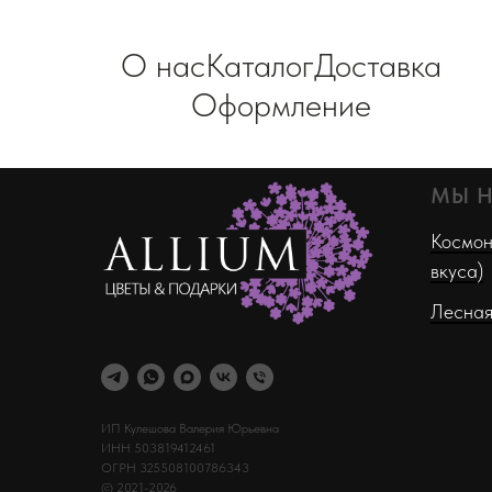
О нас
Каталог
Доставка
Оформление
МЫ 
Космон
вкуса)
Лесная
ИП Кулешова Валерия Юрьевна
ИНН 503819412461
ОГРН 325508100786343
© 2021-2026